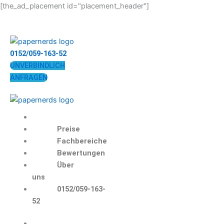
Zum
[the_ad_placement id="placement_header"]
Inhalt
springen
0152/059-163-52
UNVERBINDLICH
ANFRAGEN
Preise
Fachbereiche
Bewertungen
Über
uns
0152/059-163-
52