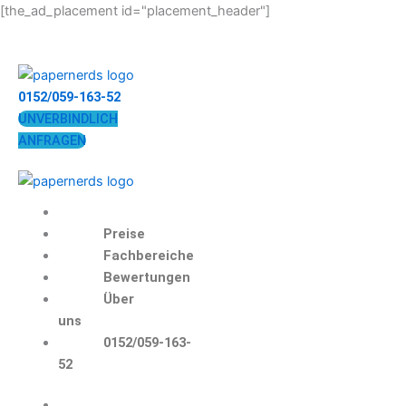
Zum
[the_ad_placement id="placement_header"]
Inhalt
springen
0152/059-163-52
UNVERBINDLICH
ANFRAGEN
Preise
Fachbereiche
Bewertungen
Über
uns
0152/059-163-
52