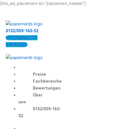
Zum
[the_ad_placement id="placement_header"]
Inhalt
springen
0152/059-163-52
UNVERBINDLICH
ANFRAGEN
Preise
Fachbereiche
Bewertungen
Über
uns
0152/059-163-
52