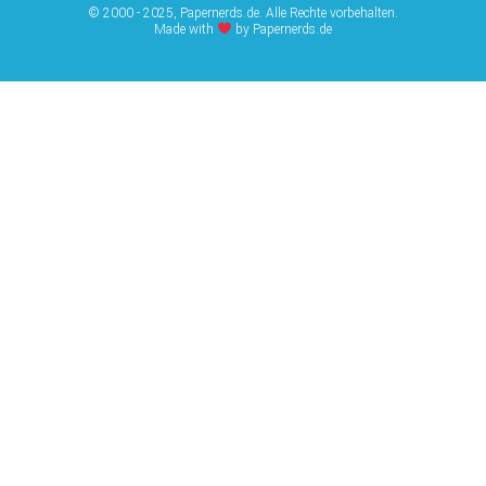
© 2000 - 2025, Papernerds.de. Alle Rechte vorbehalten.
Made with
by Papernerds.de