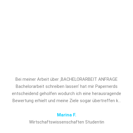
Unterstützung. Sichern Sie sich jetzt
professionelles Ghostwriting für
BACHELORARBEIT ANFRAGE
Bachelorarbeit schreiben lassen und
verschaffen Sie sich den
entscheidenden Vorsprung!
Bei meiner Arbeit über ‚BACHELORARBEIT ANFRAGE
Bachelorarbeit schreiben lassen‘ hat mir Papernerds
entscheidend geholfen wodurch ich eine herausragende
Bewertung erhielt und meine Ziele sogar übertreffen k…
Marina F.
Wirtschaftswissenschaften Studentin