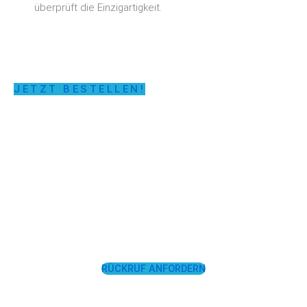
überprüft die Einzigartigkeit.
JETZT BESTELLEN!
LASSEN SIE SICH
UNTERSTÜTZEN!
RÜCKRUF ANFORDERN