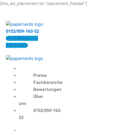
Zum
[the_ad_placement id="placement_header"]
Inhalt
springen
0152/059-163-52
UNVERBINDLICH
ANFRAGEN
Preise
Fachbereiche
Bewertungen
Über
uns
0152/059-163-
52