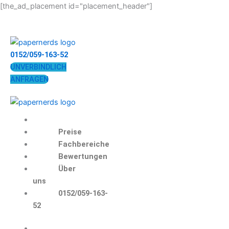
Zum
[the_ad_placement id="placement_header"]
Inhalt
springen
0152/059-163-52
UNVERBINDLICH
ANFRAGEN
Preise
Fachbereiche
Bewertungen
Über
uns
0152/059-163-
52