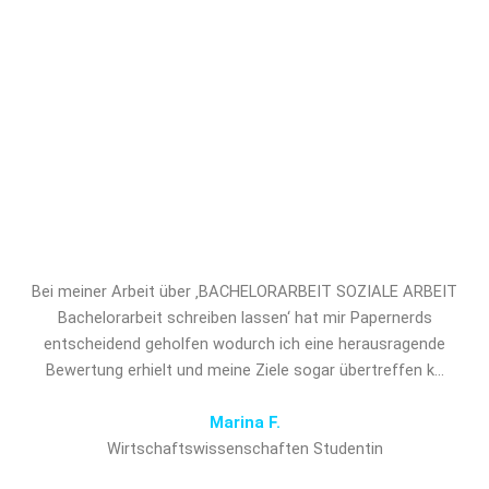
Unterstützung. Sichern Sie sich jetzt
professionelles Ghostwriting für
BACHELORARBEIT SOZIALE
ARBEIT Bachelorarbeit schreiben
lassen und verschaffen Sie sich den
entscheidenden Vorsprung!
Bei meiner Arbeit über ‚BACHELORARBEIT SOZIALE ARBEIT
Bachelorarbeit schreiben lassen‘ hat mir Papernerds
entscheidend geholfen wodurch ich eine herausragende
Bewertung erhielt und meine Ziele sogar übertreffen k…
Marina F.
Wirtschaftswissenschaften Studentin