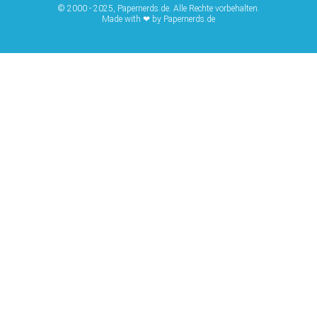
© 2000 - 2025, Papernerds.de. Alle Rechte vorbehalten.
Made with ❤ by Papernerds.de