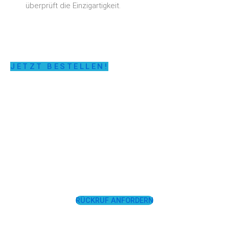
überprüft die Einzigartigkeit.
JETZT BESTELLEN!
LASSEN SIE SICH
UNTERSTÜTZEN!
RÜCKRUF ANFORDERN