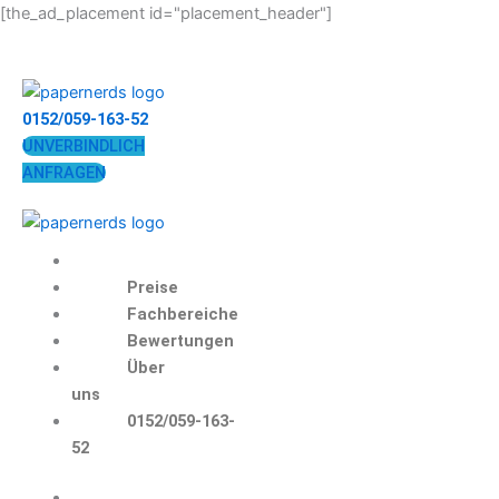
Zum
[the_ad_placement id="placement_header"]
Inhalt
springen
0152/059-163-52
UNVERBINDLICH
ANFRAGEN
Preise
Fachbereiche
Bewertungen
Über
uns
0152/059-163-
52