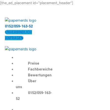
Zum
[the_ad_placement id="placement_header"]
Inhalt
springen
0152/059-163-52
UNVERBINDLICH
ANFRAGEN
Preise
Fachbereiche
Bewertungen
Über
uns
0152/059-163-
52