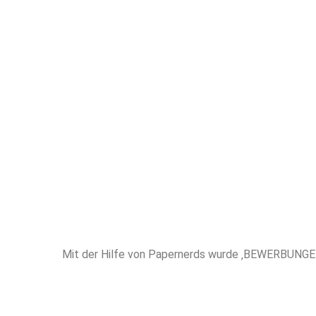
Schließen Sie 
höchstem 
erfahren
Unterstütz
BEWERBUNGE
Mit der Hilfe von Papernerds wurde ‚BEWERBUNGE