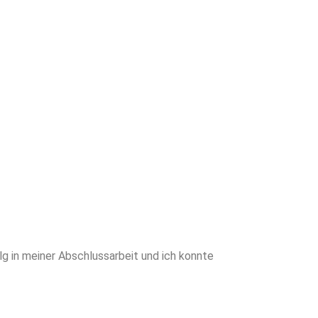
nsicher und auf
en Sie von
neiderter
writing für
verschaffen
n meiner Abschlussarbeit und ich konnte