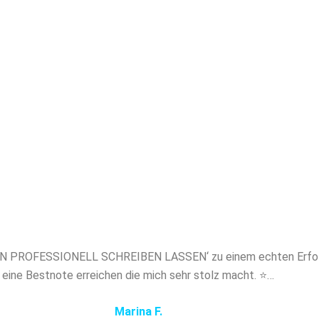
Ihr Studium mit Bestnote ab – stressfrei, termi
akademischem Niveau. Mit Papernerds profitier
en Experten, absoluter Diskretion und maßgesch
ung. Sichern Sie sich jetzt professionelles Ghost
N PROFESSIONELL SCHREIBEN LASSEN und 
Sie sich den entscheidenden Vorsprung!
N PROFESSIONELL SCHREIBEN LASSEN‘ zu einem echten Erfolg i
eine Bestnote erreichen die mich sehr stolz macht. ⭐…
Marina F.