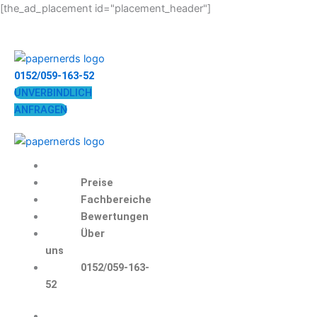
Zum
[the_ad_placement id="placement_header"]
Inhalt
springen
0152/059-163-52
UNVERBINDLICH
ANFRAGEN
Preise
Fachbereiche
Bewertungen
Über
uns
0152/059-163-
52