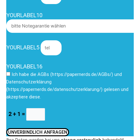
YOURLABEL10
YOURLABEL5
YOURLABEL16
Ich habe die AGBs (https://papernerds.de/AGBs/) und
Datenschutzerklärung
(https://papernerds.de/datenschutzerklarung/) gelesen und
akzeptiere diese.
2 + 1 =
UNVERBINDLICH ANFRAGEN