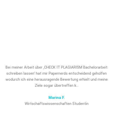
Unterstützung. Sichern Sie sich jetzt
professionelles Ghostwriting für
CHECK IT PLAGIARISM
Bachelorarbeit schreiben lassen und
verschaffen Sie sich den
entscheidenden Vorsprung!
Bei meiner Arbeit über ‚CHECK IT PLAGIARISM Bachelorarbeit
schreiben lassen‘ hat mir Papernerds entscheidend geholfen
wodurch ich eine herausragende Bewertung erhielt und meine
Ziele sogar übertreffen k…
Marina F.
Wirtschaftswissenschaften Studentin