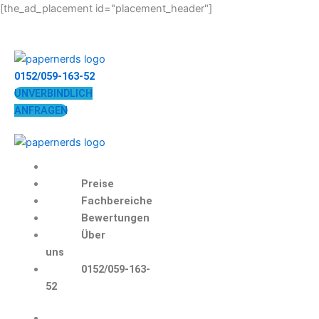
Zum
[the_ad_placement id="placement_header"]
Inhalt
springen
0152/059-163-52
UNVERBINDLICH
ANFRAGEN
Preise
Fachbereiche
Bewertungen
Über
uns
0152/059-163-
52