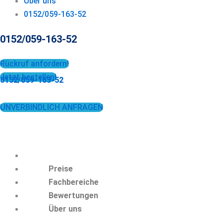
Über uns
0152/059-163-52
0152/059-163-52
Rückruf anfordern!
Jetzt bestellen!
0152/059-163-52
UNVERBINDLICH ANFRAGEN
Preise
Fachbereiche
Bewertungen
Über uns