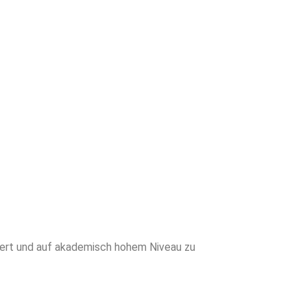
en Sie von
neiderter
writing für
sich den
ert und auf akademisch hohem Niveau zu