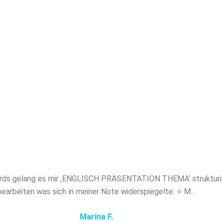
akademischem Niveau. Mit Papernerds profitier
en Experten, absoluter Diskretion und maßgesch
ung. Sichern Sie sich jetzt professionelles Ghost
H PRÄSENTATION THEMA und verschaffen Sie 
entscheidenden Vorsprung!
nerds gelang es mir ‚ENGLISCH PRÄSENTATION THEMA‘ strukturi
bearbeiten was sich in meiner Note widerspiegelte. ⭐ M…
Marina F.