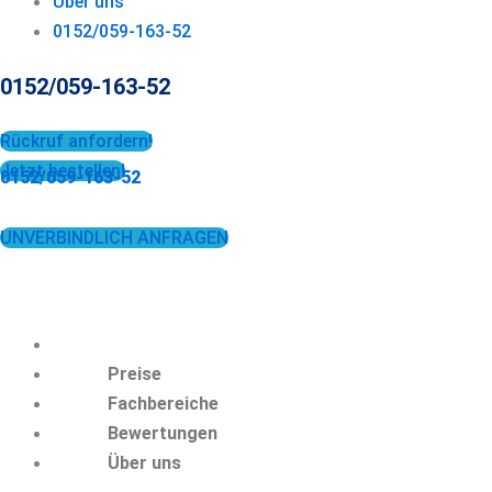
Über uns
0152/059-163-52
0152/059-163-52
Rückruf anfordern!
Jetzt bestellen!
0152/059-163-52
UNVERBINDLICH ANFRAGEN
Preise
Fachbereiche
Bewertungen
Über uns