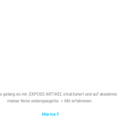
akademischem Niveau. Mit Papernerds profitier
en Experten, absoluter Diskretion und maßgesch
ung. Sichern Sie sich jetzt professionelles Ghost
EL und verschaffen Sie sich den entscheidend
s gelang es mir ‚EXPOSE ARTIKEL‘ strukturiert und auf akademi
meiner Note widerspiegelte. ⭐ Mit erfahrenen…
Marina F.