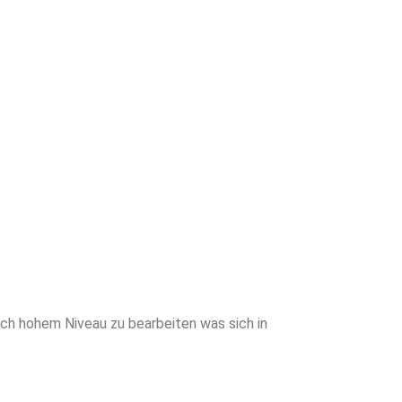
en Sie von
neiderter
writing für
en Vorsprung!
sch hohem Niveau zu bearbeiten was sich in