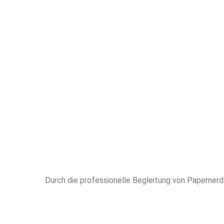
höchstem 
erfahren
Unterstütz
EXPOSE ARTIK
Durch die professionelle Begleitung von Papernerd