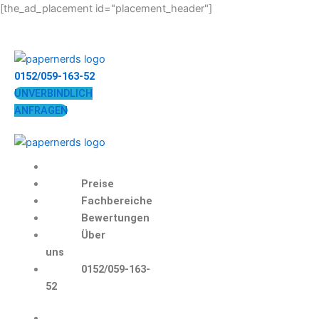
Zum
[the_ad_placement id="placement_header"]
Inhalt
springen
0152/059-163-52
UNVERBINDLICH
ANFRAGEN
Preise
Fachbereiche
Bewertungen
Über
uns
0152/059-163-
52