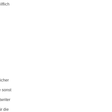
flich 
cher 
 sonst 
riter 
 die 