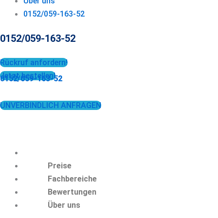
Über uns
0152/059-163-52
0152/059-163-52
Rückruf anfordern!
Jetzt bestellen!
0152/059-163-52
UNVERBINDLICH ANFRAGEN
Preise
Fachbereiche
Bewertungen
Über uns