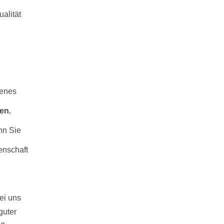
lität 
enes 
Dieses Wissen können Sie nicht in ein paar Wochen während des Studiums aufholen. 
nn Sie 
Ihren Abschluss geschafft haben gibt es zahlreiche Möglichkeiten wie Sie beispielsweise in der akademischen Wissenschaft 
i uns 
uter 