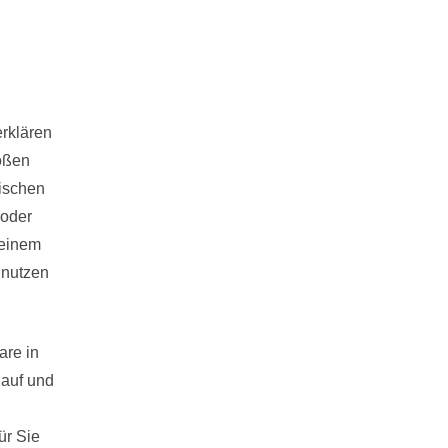
rklären 
oßen 
schen 
oder 
einem 
nutzen 
re in 
auf und 
r Sie 