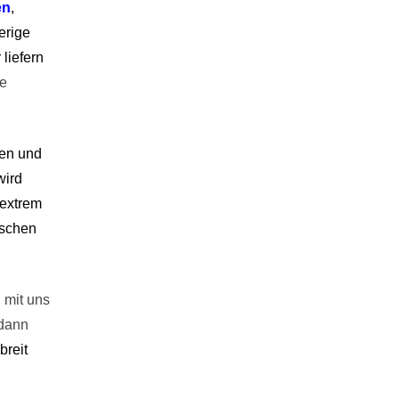
en
,
rige 
iefern 
e 
en und 
ird 
extrem 
schen 
 mit uns
dann 
reit 