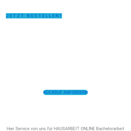
JETZT BESTELLEN!
LASSEN SIE SICH
UNTERSTÜTZEN!
RÜCKRUF ANFORDERN
Hier Service von uns für HAUSARBEIT ONLINE Bachelorarbeit