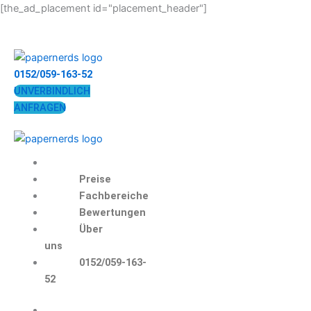
Zum
[the_ad_placement id="placement_header"]
Inhalt
springen
0152/059-163-52
UNVERBINDLICH
ANFRAGEN
Preise
Fachbereiche
Bewertungen
Über
uns
0152/059-163-
52