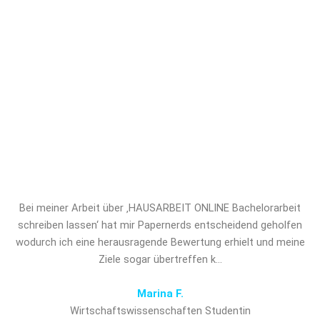
Diskretion und maßgeschneiderter
Unterstützung. Sichern Sie sich jetzt
professionelles Ghostwriting für
HAUSARBEIT ONLINE
Bachelorarbeit schreiben lassen und
verschaffen Sie sich den
entscheidenden Vorsprung!
Bei meiner Arbeit über ‚HAUSARBEIT ONLINE Bachelorarbeit
schreiben lassen‘ hat mir Papernerds entscheidend geholfen
wodurch ich eine herausragende Bewertung erhielt und meine
Ziele sogar übertreffen k…
Marina F.
Wirtschaftswissenschaften Studentin