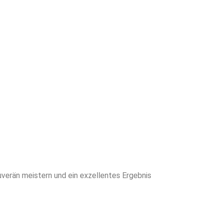
en Sie von
neiderter
writing für
ich den
rän meistern und ein exzellentes Ergebnis