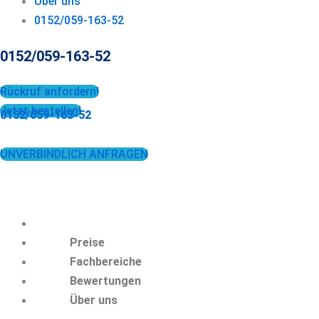
Über uns
0152/059-163-52
0152/059-163-52
Rückruf anfordern!
Jetzt bestellen!
0152/059-163-52
UNVERBINDLICH ANFRAGEN
Preise
Fachbereiche
Bewertungen
Über uns