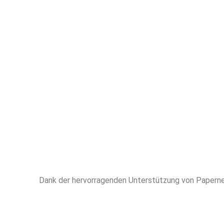
höchstem 
erfahren
Unterstütz
HAUSAR
Dank der hervorragenden Unterstützung von Papern