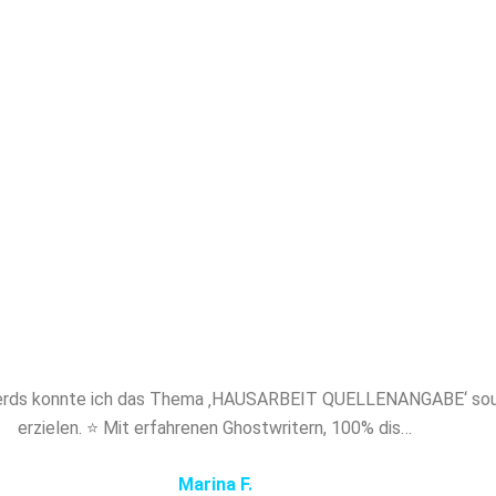
akademischem Niveau. Mit Papernerds profitier
en Experten, absoluter Diskretion und maßgesch
ung. Sichern Sie sich jetzt professionelles Ghost
BEIT QUELLENANGABE und verschaffen Sie s
entscheidenden Vorsprung!
erds konnte ich das Thema ‚HAUSARBEIT QUELLENANGABE‘ souve
erzielen. ⭐ Mit erfahrenen Ghostwritern, 100% dis…
Marina F.