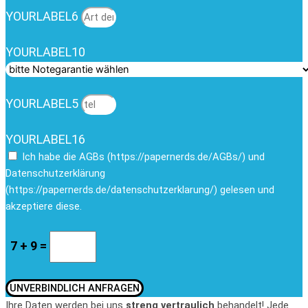
YOURLABEL6
YOURLABEL10
YOURLABEL5
YOURLABEL16
Ich habe die AGBs (https://papernerds.de/AGBs/) und
Datenschutzerklärung
(https://papernerds.de/datenschutzerklarung/) gelesen und
akzeptiere diese.
7 + 9 =
UNVERBINDLICH ANFRAGEN
Ihre Daten werden bei uns
streng vertraulich
behandelt! Jede