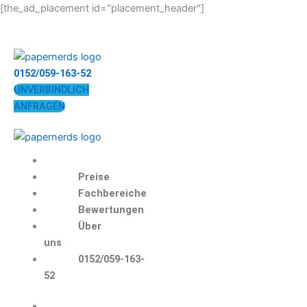
Zum
[the_ad_placement id="placement_header"]
Inhalt
springen
0152/059-163-52
UNVERBINDLICH
ANFRAGEN
Preise
Fachbereiche
Bewertungen
Über
uns
0152/059-163-
52