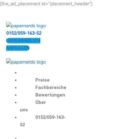
Zum
[the_ad_placement id="placement_header"]
Inhalt
springen
0152/059-163-52
UNVERBINDLICH
ANFRAGEN
Preise
Fachbereiche
Bewertungen
Über
uns
0152/059-163-
52