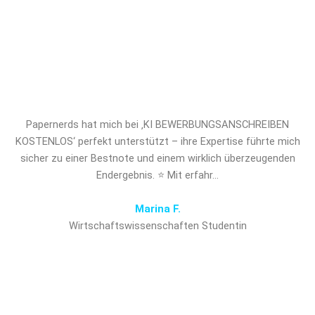
professionelles Ghostwriting für KI
BEWERBUNGSANSCHREIBEN
KOSTENLOS und verschaffen Sie
sich den entscheidenden Vorsprung!
Papernerds hat mich bei ‚KI BEWERBUNGSANSCHREIBEN
KOSTENLOS‘ perfekt unterstützt – ihre Expertise führte mich
sicher zu einer Bestnote und einem wirklich überzeugenden
Endergebnis. ⭐ Mit erfahr…
Marina F.
Wirtschaftswissenschaften Studentin