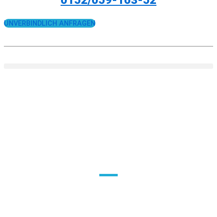
UNVERBINDLICH ANFRAGEN
KOLLOQUIUM
ERZIEHER THEMEN
Schließen Sie Ihr Studium mit Bestnote