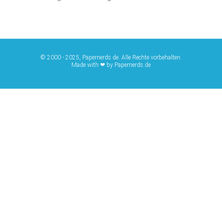
© 2000 - 2025, Papernerds.de. Alle Rechte vorbehalten.
Made with ❤ by Papernerds.de