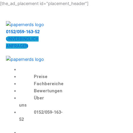
Zum
[the_ad_placement id="placement_header"]
Inhalt
springen
0152/059-163-52
UNVERBINDLICH
ANFRAGEN
Preise
Fachbereiche
Bewertungen
Über
uns
0152/059-163-
52