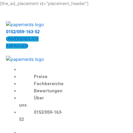
Zum
[the_ad_placement id="placement_header"]
Inhalt
springen
0152/059-163-52
UNVERBINDLICH
ANFRAGEN
Preise
Fachbereiche
Bewertungen
Über
uns
0152/059-163-
52