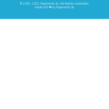
© 2000 - 2025, Papernerds.de. Alle Rechte vorbehalten.
Made with ❤ by Papernerds.de