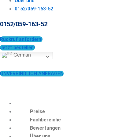
Über uns
0152/059-163-52
0152/059-163-52
Rückruf anfordern!
Jetzt bestellen!
German
0152/059-163-52
UNVERBINDLICH ANFRAGEN
Preise
Fachbereiche
Bewertungen
Über uns