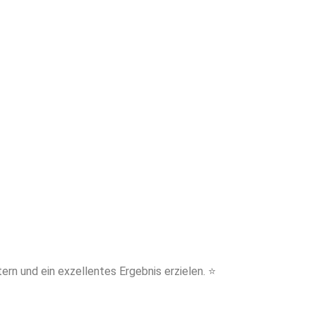
en Sie von
neiderter
writing für
den Vorsprung!
 und ein exzellentes Ergebnis erzielen. ⭐