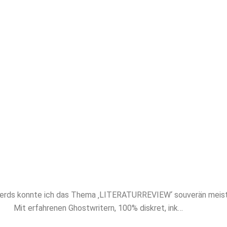
akademischem Niveau. Mit Papernerds profitier
en Experten, absoluter Diskretion und maßgesch
ung. Sichern Sie sich jetzt professionelles Ghost
EW und verschaffen Sie sich den entscheiden
erds konnte ich das Thema ‚LITERATURREVIEW‘ souverän meistern
Mit erfahrenen Ghostwritern, 100% diskret, ink…