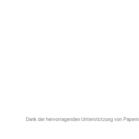
höchstem 
erfahren
Unterstütz
LITERATURREVI
Dank der hervorragenden Unterstützung von Papern