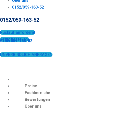
Über uns
0152/059-163-52
0152/059-163-52
Rückruf anfordern!
Jetzt bestellen!
0152/059-163-52
UNVERBINDLICH ANFRAGEN
Preise
Fachbereiche
Bewertungen
Über uns