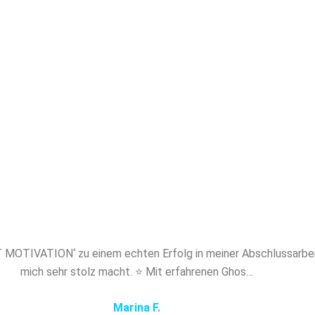
akademischem Niveau. Mit Papernerds profitier
en Experten, absoluter Diskretion und maßgesch
ung. Sichern Sie sich jetzt professionelles Ghost
 MOTIVATION und verschaffen Sie sich den e
Vorsprung!
MOTIVATION‘ zu einem echten Erfolg in meiner Abschlussarbeit 
mich sehr stolz macht. ⭐ Mit erfahrenen Ghos…
Marina F.