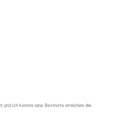
en Sie von
neiderter
writing für
ntscheidenden
und ich konnte eine Bestnote erreichen die