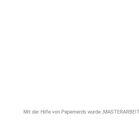
höchstem 
erfahren
Unterstütz
MASTERARBEIT
Mit der Hilfe von Papernerds wurde ‚MASTERARBEIT 