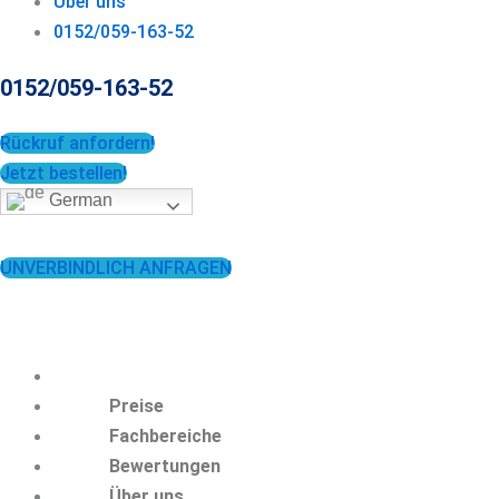
Über uns
0152/059-163-52
0152/059-163-52
Rückruf anfordern!
Jetzt bestellen!
German
0152/059-163-52
UNVERBINDLICH ANFRAGEN
Preise
Fachbereiche
Bewertungen
Über uns