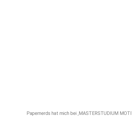
höchstem 
erfahren
Unterstütz
MASTERSTUDI
Papernerds hat mich bei ‚MASTERSTUDIUM MOTIVAT