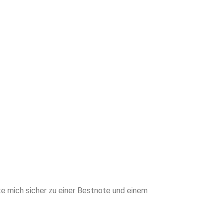
en Sie von
neiderter
writing für
Sie sich den
mich sicher zu einer Bestnote und einem