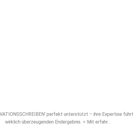
akademischem Niveau. Mit Papernerds profitier
en Experten, absoluter Diskretion und maßgesch
ung. Sichern Sie sich jetzt professionelles Ghost
UM MOTIVATIONSSCHREIBEN und verschaffen 
entscheidenden Vorsprung!
IONSSCHREIBEN‘ perfekt unterstützt – ihre Expertise führte 
wirklich überzeugenden Endergebnis. ⭐ Mit erfahr…