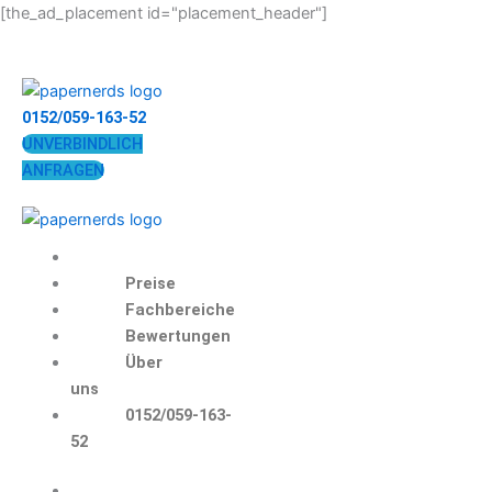
Zum
[the_ad_placement id="placement_header"]
Inhalt
springen
0152/059-163-52
UNVERBINDLICH
ANFRAGEN
Preise
Fachbereiche
Bewertungen
Über
uns
0152/059-163-
52