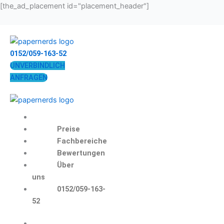
Zum
[the_ad_placement id="placement_header"]
Inhalt
springen
0152/059-163-52
UNVERBINDLICH
ANFRAGEN
Preise
Fachbereiche
Bewertungen
Über
uns
0152/059-163-
52