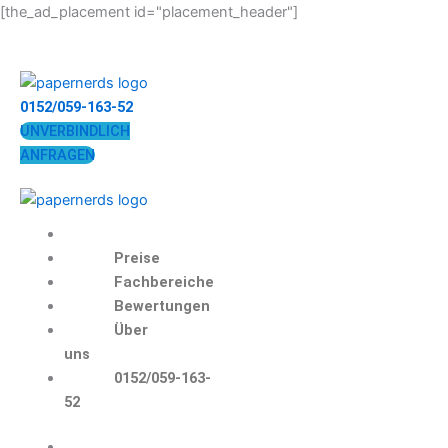
Zum
[the_ad_placement id="placement_header"]
Inhalt
springen
0152/059-163-52
UNVERBINDLICH
ANFRAGEN
Preise
Fachbereiche
Bewertungen
Über
uns
0152/059-163-
52