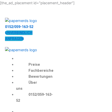
Zum
[the_ad_placement id="placement_header"]
Inhalt
springen
0152/059-163-52
UNVERBINDLICH
ANFRAGEN
Preise
Fachbereiche
Bewertungen
Über
uns
0152/059-163-
52