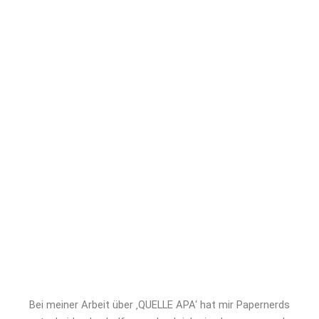
Bestnote ab – stressfrei,
terminsicher und auf höchstem
akademischem Niveau. Mit
Papernerds profitieren Sie von
erfahrenen Experten, absoluter
Diskretion und maßgeschneiderter
Unterstützung. Sichern Sie sich jetzt
professionelles Ghostwriting für
QUELLE APA und verschaffen Sie
sich den entscheidenden Vorsprung!
Bei meiner Arbeit über ‚QUELLE APA‘ hat mir Papernerds