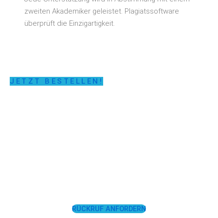
zweiten Akademiker geleistet. Plagiatssoftware
überprüft die Einzigartigkeit.
JETZT BESTELLEN!
LASSEN SIE SICH
UNTERSTÜTZEN!
RÜCKRUF ANFORDERN