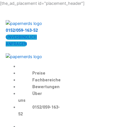
Zum
[the_ad_placement id="placement_header"]
Inhalt
springen
0152/059-163-52
UNVERBINDLICH
ANFRAGEN
Preise
Fachbereiche
Bewertungen
Über
uns
0152/059-163-
52