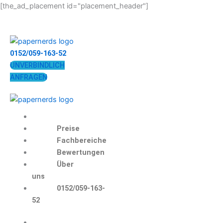
Zum
[the_ad_placement id="placement_header"]
Inhalt
springen
0152/059-163-52
UNVERBINDLICH
ANFRAGEN
Preise
Fachbereiche
Bewertungen
Über
uns
0152/059-163-
52