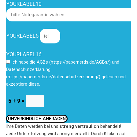
YOURLABEL10
YOURLABEL5
YOURLABEL16
Ich habe die AGBs (https://papernerds.de/AGBs/) und
Datenschutzerklärung
(https://papernerds.de/datenschutzerklarung/) gelesen und
akzeptiere diese.
5 + 9 =
UNVERBINDLICH ANFRAGEN
Ihre Daten werden bei uns
streng vertraulich
behandelt!
Jede Unterstützung wird anonym erstellt. Durch Klicken auf