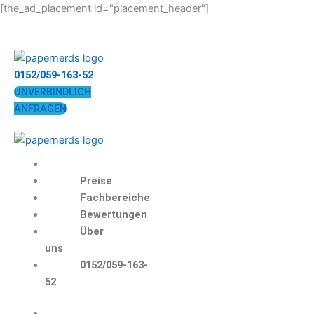
Zum
[the_ad_placement id="placement_header"]
Inhalt
springen
0152/059-163-52
UNVERBINDLICH
ANFRAGEN
Preise
Fachbereiche
Bewertungen
Über
uns
0152/059-163-
52