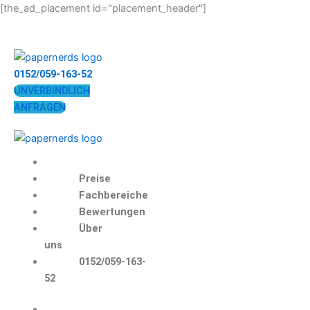
Zum
[the_ad_placement id="placement_header"]
Inhalt
springen
0152/059-163-52
UNVERBINDLICH
ANFRAGEN
Preise
Fachbereiche
Bewertungen
Über
uns
0152/059-163-
52