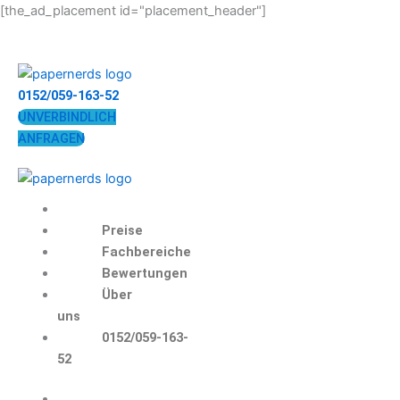
Zum
[the_ad_placement id="placement_header"]
Inhalt
springen
0152/059-163-52
UNVERBINDLICH
ANFRAGEN
Preise
Fachbereiche
Bewertungen
Über
uns
0152/059-163-
52