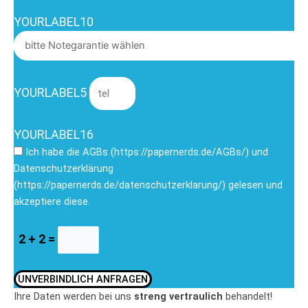
YOURLABEL10
YOURLABEL5
YOURLABEL16
Ich habe die AGBs (https://papernerds.de/AGBs/) und
Datenschutzerklärung
(https://papernerds.de/datenschutzerklarung/) gelesen und
akzeptiere diese.
2 + 2 =
UNVERBINDLICH ANFRAGEN
Ihre Daten werden bei uns
streng vertraulich
behandelt!