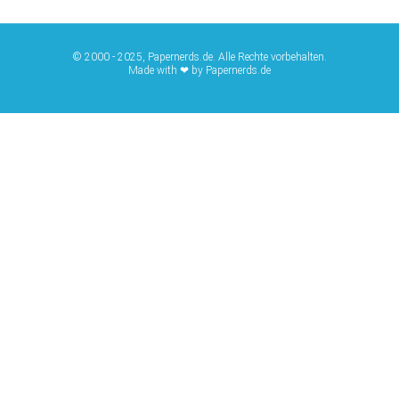
© 2000 - 2025, Papernerds.de. Alle Rechte vorbehalten.
Made with ❤ by Papernerds.de