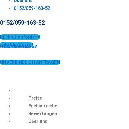
Über uns
0152/059-163-52
0152/059-163-52
Rückruf anfordern!
Jetzt bestellen!
0152/059-163-52
UNVERBINDLICH ANFRAGEN
Preise
Fachbereiche
Bewertungen
Über uns