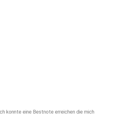
en Sie von
neiderter
writing für
cheidenden
ch konnte eine Bestnote erreichen die mich