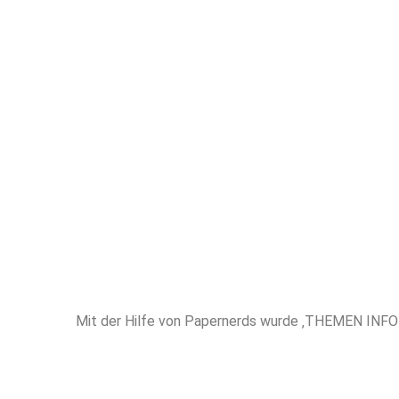
höchstem 
erfahren
Unterstütz
THEMEN IN
Mit der Hilfe von Papernerds wurde ‚THEMEN INFORM