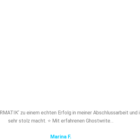
akademischem Niveau. Mit Papernerds profitier
en Experten, absoluter Diskretion und maßgesch
ung. Sichern Sie sich jetzt professionelles Ghost
FORMATIK und verschaffen Sie sich den ents
Vorsprung!
ATIK‘ zu einem echten Erfolg in meiner Abschlussarbeit und i
sehr stolz macht. ⭐ Mit erfahrenen Ghostwrite…
Marina F.