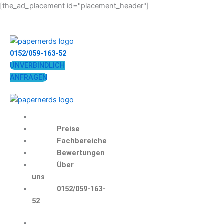
Zum
[the_ad_placement id="placement_header"]
Inhalt
springen
0152/059-163-52
UNVERBINDLICH
ANFRAGEN
Preise
Fachbereiche
Bewertungen
Über
uns
0152/059-163-
52