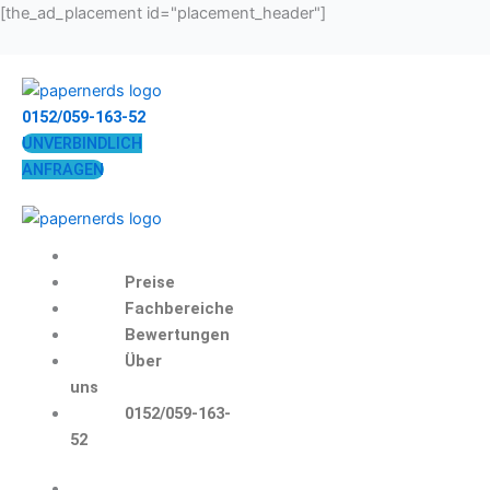
Zum
[the_ad_placement id="placement_header"]
Inhalt
springen
0152/059-163-52
UNVERBINDLICH
ANFRAGEN
Preise
Fachbereiche
Bewertungen
Über
uns
0152/059-163-
52