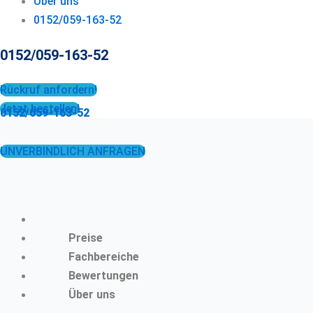
Über uns
0152/059-163-52
0152/059-163-52
Rückruf anfordern!
Jetzt bestellen!
0152/059-163-52
UNVERBINDLICH ANFRAGEN
Preise
Fachbereiche
Bewertungen
Über uns